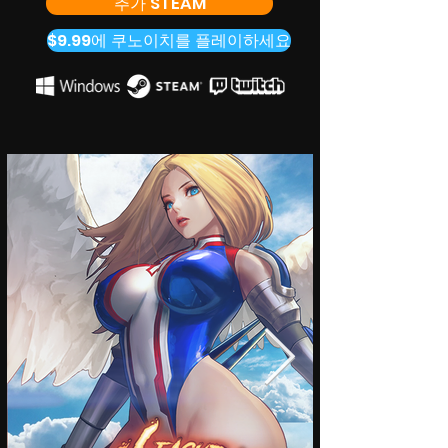
추가 STEAM
$9.99에 쿠노이치를 플레이하세요