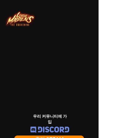
우리 커뮤니티에 가
입